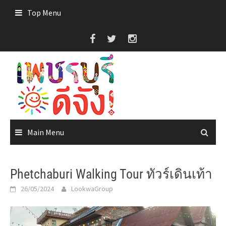
Skip
Top Menu
to
content
Main Menu
Phetchaburi Walking Tour ทัวร์เดินเท้า
26/05/2024
LookwaGroup