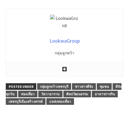
LookwaGroup
กลุ่มลูกหว้า
POSTED UNDER
กลุ่มลูกหว้าเพชรบุรี
ข่าวสารดีจัง
ชุมชน
ดีจัง
ทุกวัน
ท่องเที่ยว
วัดวาอาราม
ศิลปวัฒนธรรม
อาหารการกิน
เพชรบุรีเมืองสร้างสรรค์
แหล่งท่องเที่ยว