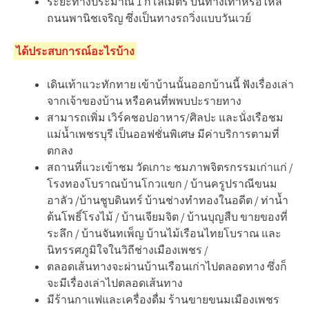
ระยะทางประมาณ 1 กิโลเมตร บนทางเท้าหรือไหล่
ถนนพานิชเจริญ ซึ่งเป็นทางรถวิ่งแบบวันเวย์
ได้ประสบการณ์อะไรบ้าง
เดินเท้าแวะทักทาย เข้าบ้านนั้นออกบ้านนี้ ฟังเรื่องเล่า
จากเจ้าของบ้าน หรือคนที่พพบปะรายทาง
สามารถเพิ่ม เวิร์คชอปอาหาร/ศิลปะ และนั่งเรือชม
แม่น้ำเพชรบุรี เป็นออฟชั่นพิเศษ มีค่าบริการตามที่
ตกลง
สถานที่แวะเข้าชม วัดเกาะ ชมภาพจิตรกรรมเก่าแก่ /
โรงทองโบราณบ้านโกวแขก / บ้านครูปราณีขนม
อาลัว /บ้านชูบดินทร์ บ้านช่างทำทองในอดีต / ท่าน้ำ
ต้นโพธิ์โรงไม้ / บ้านเจียมจิต / บ้านบุญสืบ ขายของที่
ระลึก / บ้านจันทเพ็ญ บ้านไม้เรือนไทยโบราณ และ
นิทรรศภูมิใจในวิถีช่างเมืองเพชร /
ตลอดเส้นทางจะผ่านบ้านเรือนเก่าไปตลอดทาง ซึ่งก็
จะมีเรื่องเล่าไปตลอดเส้นทาง
มีร้านกาแฟและเครื่องดื่ม ร้านขายขนมเมืองเพชร