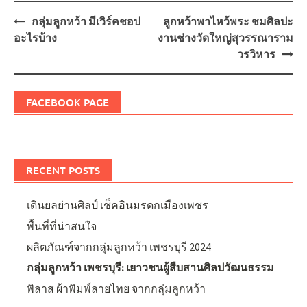
Post
กลุ่มลูกหว้า มีเวิร์คชอป
ลูกหว้าพาไหว้พระ ชมศิลปะ
navigation
อะไรบ้าง
งานช่างวัดใหญ่สุวรรณาราม
วรวิหาร
FACEBOOK PAGE
RECENT POSTS
เดินยลย่านศิลป์ เช็คอินมรดกเมืองเพชร
พื้นที่ที่น่าสนใจ
ผลิตภัณฑ์จากกลุ่มลูกหว้า เพชรบุรี 2024
กลุ่มลูกหว้า เพชรบุรี: เยาวชนผู้สืบสานศิลปวัฒนธรรม
พิลาส ผ้าพิมพ์ลายไทย จากกลุ่มลูกหว้า