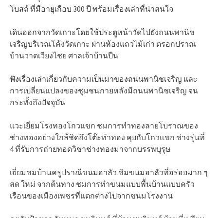
โบสถ์ ที่มีอายุเกือบ 300 ปี พร้อมเรื่องเล่าที่น่าสนใจ
เดินออกจากวัดเกาะโดยใช้ประตูหน้าวัดไปยังถนนพานิช
เจริญบริเวณโค้งวัดเกาะ ผ่านห้องแถวไม้เก่า ตรอกปราณ
บ้านวาดเวียงไชย ศาลเจ้าบ้านปืน
ฟังเรื่องเล่าเกี่ยวกับความเป็นมาของถนนพานิชเจริญ และ
การเปลี่ยนแปลงของชุมชนภายหลังมีถนนพานิชเจริญ จน
กระทั้งถึงปัจจุบัน
แวะเยี่ยมโรงทองโกวแขก ชมการทำทองลายโบราณของ
ช่างทองอย่างใกล้ชิดถึงโต๊ะทำทอง คุยกับโกวแขก ช่างรุ่นที่
4 ที่รับการถ่ายทอดวิชาช่างทองมาจากบรรพบุรุษ
เยี่ยมชมบ้านครูปราณีขนมอาลัว ชิมขนมอาลัวที่อร่อยมาก ๆ
สด ใหม่ จากต้นทาง ชมการทำขนมแบบพื้นบ้านแบบครัว
เรือนของเมืองเพชรที่แตกต่างไปจากขนมโรงงาน