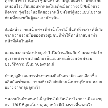
คุยกับป้าขาว วันทนา ชูบดินทร์ ที่บ้านชูบดินทร์ บ้านที่เปรียบ
เสมอนโรงเรียนสอนทำทองในอดีตเมื่อกว่า 60 ปี ฟังป้าขาว
ถึงความรุ่งเรืองในอดีตของย่านนี้ ชมโชว์ตู้ทองแบบโบราณ
ก่อนที่จะมาเป็นตู้แดงแบบปัจจุบัน
สัมผัสน้ำจากแม่น้ำเพชรที่ท่าน้ำโรงไม้ พื้นที่สร้างสรรค์ที่เกิด
จากความร่วมมือของชาวชุมชน ที่ทำให้ท่าน้ำกลับมาทำ
หน้าที่เดิมในอดีต
แอบมองลอดช่องประตูเข้าไปในบ้านเจียมจิต บ้านของพ่อโช
สุวรรณช่าง ชมป้ายอักษรต้นแบบฟอนต์เจียมจิต พร้อม
ประวัติความเป็นมาของฟอนต์
บ้านบุญสืบ ชมการทำงานของศิลปินกราฟิก และเลือกซื้อ
ผลิตภัณฑ์ของฝากของที่ระลึกอัตลักษณ์เพชรบุรีหลากหลาย
อย่าง จากกลุ่มลูกหว้า
ชมภายในบ้านจันทร์เพ็ญ บ้านไม้เรือนไทยใจกลางเมือง อายุ
กว่า 120 ปี ที่ดูแลโดยกลุ่มลูกหว้า มีเรื่องราวที่น่าสนใจ