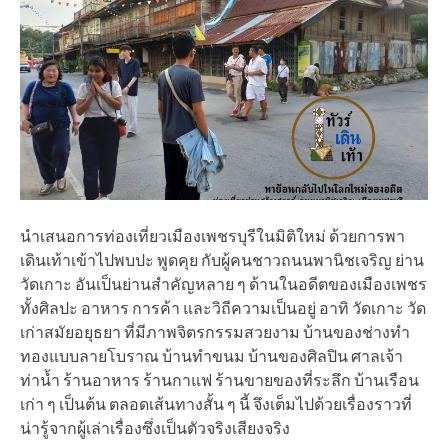
นำเสนอการท่องเที่ยวเมืองเพชรบุรีในมิติใหม่ ด้วยการพา
เดินเท้าเข้าไปพบปะ พูดคุย กับผู้คนชาวถนนพานิชเจริญ ย่าน
วัดเกาะ อันเป็นย่านสำคัญหลาย ๆ ด้านในอดีตของเมืองเพชร
ทั้งศิลปะ อาหาร การค้า และวิถีความเป็นอยู่ อาทิ วัดเกาะ วัด
เก่าสมัยอยุธยา ที่มีภาพจิตรกรรมสวยงาม บ้านของช่างทำ
ทองแบบลายโบราณ บ้านทำขนม บ้านของศิลปิน ศาลเจ้า
ท่าน้ำ ร้านอาหาร ร้านกาแฟ ร้านขายของที่ระลึก บ้านเรือน
เก่า ๆ เป็นต้น ตลอดเส้นทางสั้น ๆ นี้ จึงเต็มไปด้วยเรื่องราวที่
น่ารู้จากผู้เล่าเรื่องซึ่งเป็นตัวจริงเสียงจริง