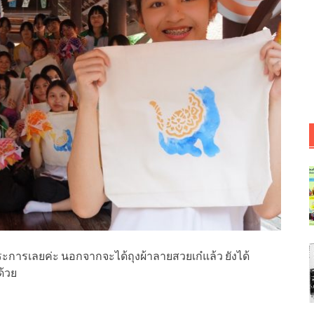
ประการเลยค่ะ นอกจากจะได้ถุงผ้าลายสวยเก๋แล้ว ยังได้
ด้วย