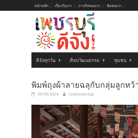
Skip
หน้าหลัก
เกี่ยวกับเรา
ภารกิจของเรา
ติดต่อเรา
to
content
ดีจังทุกวัน
ศิลปวัฒนธรรม
ชุมชน
พิมพ์ถุงผ้าลายฉลุกับกลุ่มลูกหว้
05/09/2024
LookwaGroup